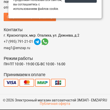
помощь в подборе,
вы соглашаетесь с
отправьте нам запрос - мы Вам поможем
использованием файлов cookie.
Отправить запрос продавцу
Контакты
г. Красногорск, мкр. Опалиха, ул. Дежнева, д.2
+7 (995) 791-21-01
mag1@emzap.ru
Режим работы
ПН-ПТ 10:00 - 19:00 СБ-ВС 10:00 - 16:00
Принимаем к оплате
© 2026 Электронный магазин автозапчастей ЭМЗАП - EMZAP.RU
Публичная оферта