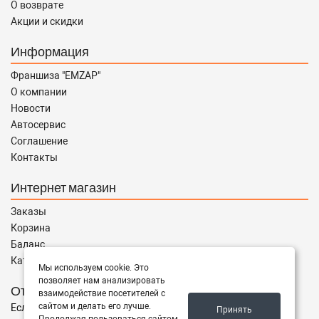
О возврате
Акции и скидки
Информация
Франшиза "EMZAP"
О компании
Новости
Автосервис
Соглашение
Контакты
Интернет магазин
Заказы
Корзина
Баланс
Каталог товаров
Мы используем cookie. Это
позволяет нам анализировать
Отправить запрос
взаимодействие посетителей с
сайтом и делать его лучше.
Если Вы не нашли нужные запчасти, или Вам требуется
Принять
Продолжая пользоваться сайтом,